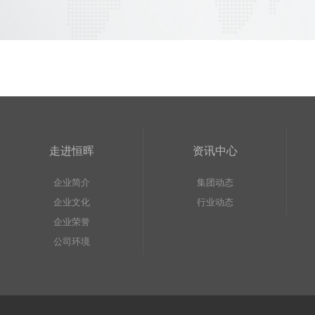
走进恒晖
资讯中心
企业简介
集团动态
企业文化
行业动态
企业荣誉
公司环境